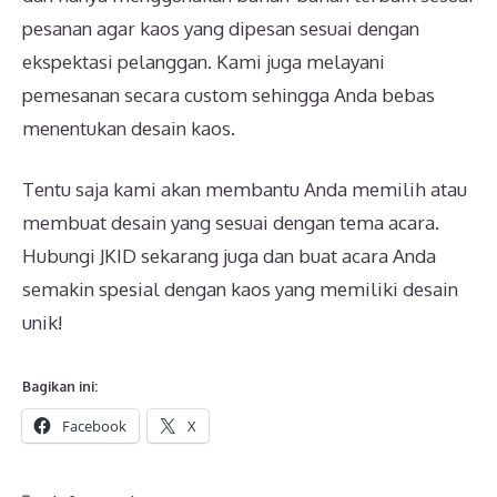
pesanan agar kaos yang dipesan sesuai dengan
ekspektasi pelanggan. Kami juga melayani
pemesanan secara custom sehingga Anda bebas
menentukan desain kaos.
Tentu saja kami akan membantu Anda memilih atau
membuat desain yang sesuai dengan tema acara.
Hubungi JKID sekarang juga dan buat acara Anda
semakin spesial dengan kaos yang memiliki desain
unik!
Bagikan ini:
Facebook
X