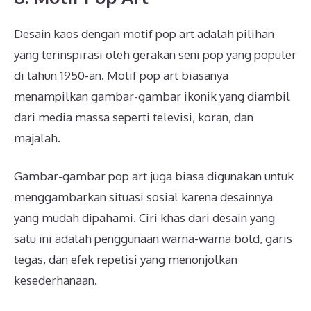
Desain kaos dengan motif pop art adalah pilihan
yang terinspirasi oleh gerakan seni pop yang populer
di tahun 1950-an. Motif pop art biasanya
menampilkan gambar-gambar ikonik yang diambil
dari media massa seperti televisi, koran, dan
majalah.
Gambar-gambar pop art juga biasa digunakan untuk
menggambarkan situasi sosial karena desainnya
yang mudah dipahami. Ciri khas dari desain yang
satu ini adalah penggunaan warna-warna bold, garis
tegas, dan efek repetisi yang menonjolkan
kesederhanaan.