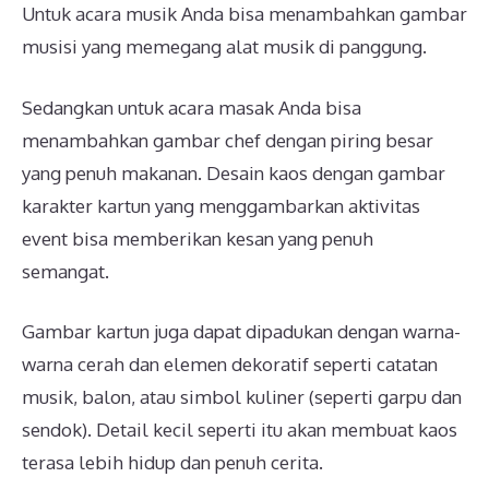
Untuk acara musik Anda bisa menambahkan gambar
musisi yang memegang alat musik di panggung.
Sedangkan untuk acara masak Anda bisa
menambahkan gambar chef dengan piring besar
yang penuh makanan. Desain kaos dengan gambar
karakter kartun yang menggambarkan aktivitas
event bisa memberikan kesan yang penuh
semangat.
Gambar kartun juga dapat dipadukan dengan warna-
warna cerah dan elemen dekoratif seperti catatan
musik, balon, atau simbol kuliner (seperti garpu dan
sendok). Detail kecil seperti itu akan membuat kaos
terasa lebih hidup dan penuh cerita.