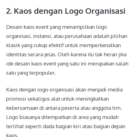
2. Kaos dengan Logo Organisasi
Desain kaos event yang menampilkan logo
organisasi, instansi, atau perusahaan adalah pilihan
klasik yang cukup efektif untuk memperkenalkan
identitas secara jelas. Oleh karena itu tak heran jika
ide desain kaos event yang satu ini merupakan salah
satu yang terpopuler.
Kaos dengan logo organisasi akan menjadi media
promosi sekaligus alat untuk meningkatkan
kebersamaan di antara peserta atau anggota tim.
Logo biasanya ditempatkan di area yang mudah
terlihat seperti dada bagian kiri atau bagian depan
kaos.