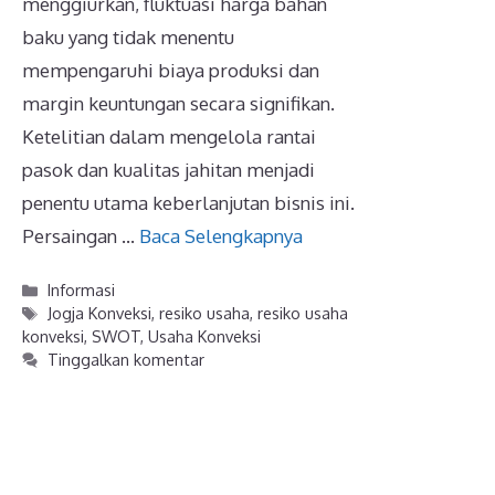
menggiurkan, fluktuasi harga bahan
baku yang tidak menentu
mempengaruhi biaya produksi dan
margin keuntungan secara signifikan.
Ketelitian dalam mengelola rantai
pasok dan kualitas jahitan menjadi
penentu utama keberlanjutan bisnis ini.
Persaingan …
Baca Selengkapnya
Kategori
Informasi
Tag
Jogja Konveksi
,
resiko usaha
,
resiko usaha
konveksi
,
SWOT
,
Usaha Konveksi
Tinggalkan komentar