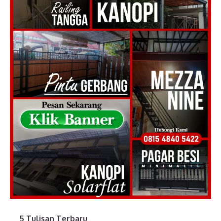
5 Tulisan Terbaru