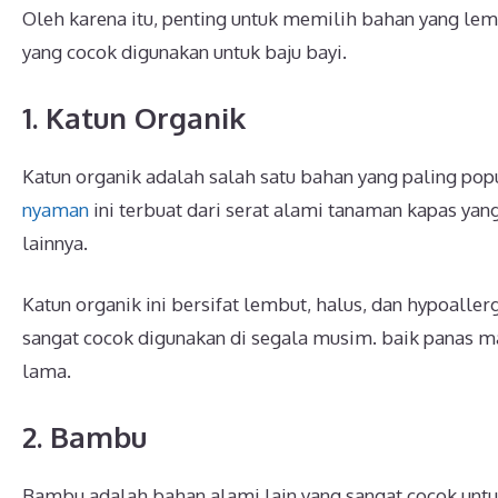
Oleh karena itu, penting untuk memilih bahan yang lemb
yang cocok digunakan untuk baju bayi.
1. Katun Organik
Katun organik adalah salah satu bahan yang paling pop
nyaman
ini terbuat dari serat alami tanaman kapas ya
lainnya.
Katun organik ini bersifat lembut, halus, dan hypoallerg
sangat cocok digunakan di segala musim. baik panas ma
lama.
2. Bambu
Bambu adalah bahan alami lain yang sangat cocok unt