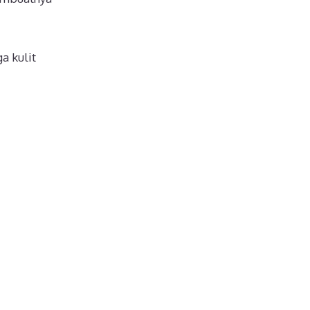
a kulit