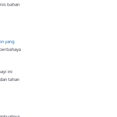
enis bahan
on yang
 berbahaya
ayi ini
 dan tahan
membuatnya