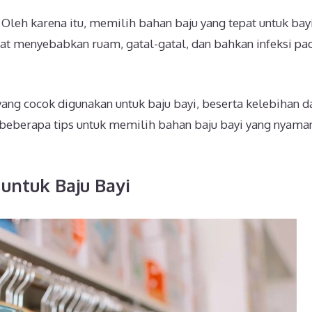
i. Oleh karena itu, memilih bahan baju yang tepat untuk bay
pat menyebabkan ruam, gatal-gatal, dan bahkan infeksi pad
 yang cocok digunakan untuk baju bayi, beserta kelebihan d
 beberapa tips untuk memilih bahan baju bayi yang nyama
untuk Baju Bayi