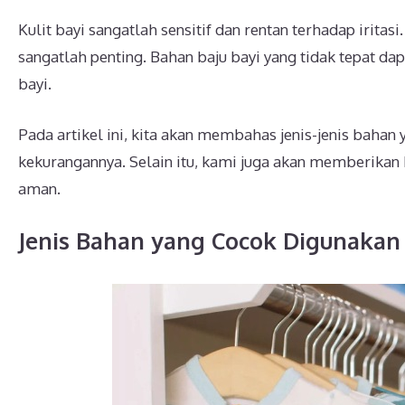
Kulit bayi sangatlah sensitif dan rentan terhadap iritas
sangatlah penting. Bahan baju bayi yang tidak tepat da
bayi.
Pada artikel ini, kita akan membahas jenis-jenis bahan
kekurangannya. Selain itu, kami juga akan memberikan
aman.
Jenis Bahan yang Cocok Digunakan 