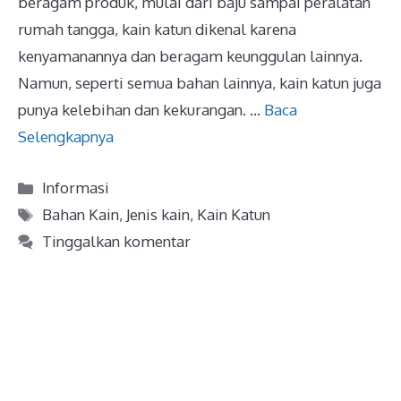
beragam produk, mulai dari baju sampai peralatan
rumah tangga, kain katun dikenal karena
kenyamanannya dan beragam keunggulan lainnya.
Namun, seperti semua bahan lainnya, kain katun juga
punya kelebihan dan kekurangan. …
Baca
Selengkapnya
Kategori
Informasi
Tag
Bahan Kain
,
Jenis kain
,
Kain Katun
Tinggalkan komentar