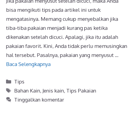
Jika pakaian menyusut setelah dicuci, maka Anda
bisa mengikuti tips pada artikel ini untuk
mengatasinya. Memang cukup menyebalkan jika
tiba-tiba pakaian menjadi kurang pas ketika
dikenakan setelah dicuci. Apalagi, jika itu adalah
pakaian favorit. Kini, Anda tidak perlu memusingkan
hal tersebut. Pasalnya, pakaian yang menyusut …
Baca Selengkapnya
Kategori
Tips
Tag
Bahan Kain
,
Jenis kain
,
Tips Pakaian
Tinggalkan komentar