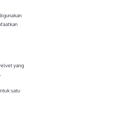
 digunakan
nfaatkan
velvet yang
.
ntuk satu