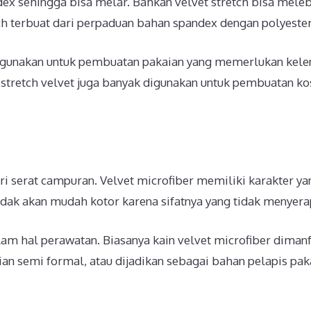
dex sehingga bisa melar. Bahkan velvet stretch bisa mele
tch terbuat dari perpaduan bahan spandex dengan polyester
 digunakan untuk pembuatan pakaian yang memerlukan kele
tu, stretch velvet juga banyak digunakan untuk pembuatan k
ari serat campuran. Velvet microfiber memiliki karakter ya
tidak akan mudah kotor karena sifatnya yang tidak menyera
am hal perawatan. Biasanya kain velvet microfiber diman
 semi formal, atau dijadikan sebagai bahan pelapis pak