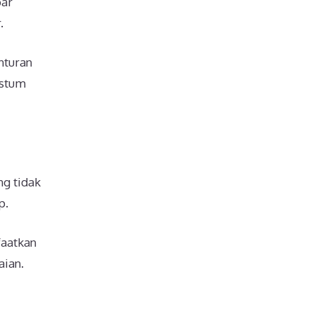
bar
.
nturan
ostum
ng tidak
p.
faatkan
aian.