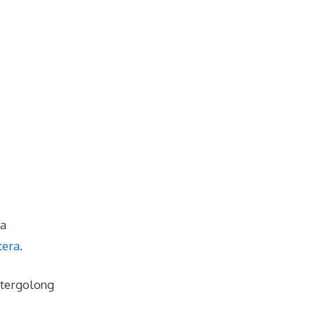
ra
tera
.
 tergolong